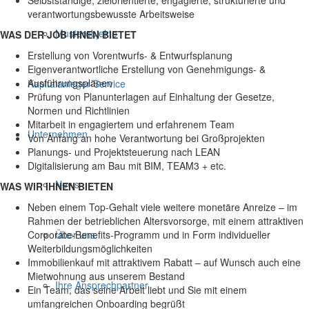
Selbstständige, zielorientierte, engagierte, strukturierte und
verantwortungsbewusste Arbeitsweise
Musterobjekte
WAS DER JOB IHNEN BIETET
Erstellung von Vorentwurfs- & Entwurfsplanung
Eigenverantwortliche Erstellung von Genehmigungs- &
Ausführungsplänen
Kapitalanleger-Service
Prüfung von Planunterlagen auf Einhaltung der Gesetze,
Normen und Richtlinien
Mitarbeit in engagiertem und erfahrenem Team
Unternehmen
Von Anfang an hohe Verantwortung bei Großprojekten
Planungs- und Projektsteuerung nach LEAN
Digitalisierung am Bau mit BIM, TEAM3 + etc.
News
WAS WIR IHNEN BIETEN
Neben einem Top-Gehalt viele weitere monetäre Anreize – im
Rahmen der betrieblichen Altersvorsorge, mit einem attraktiven
Corporate-Benefits-Programm und in Form individueller
Über uns
Weiterbildungsmöglichkeiten
Immobilienkauf mit attraktivem Rabatt – auf Wunsch auch eine
Mietwohnung aus unserem Bestand
Ihre Ansprechpartner
Ein Team, das seine Arbeit liebt und Sie mit einem
umfangreichen Onboarding begrüßt