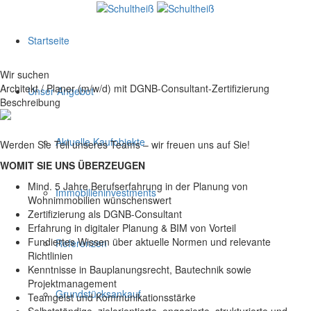
Startseite
Wir suchen
Architekt / Planer (m/w/d) mit DGNB-Consultant-Zertifizierung
Unser Angebot
Beschreibung
Aktuelle Kaufobjekte
Werden Sie Teil unseres Teams – wir freuen uns auf Sie!
WOMIT SIE UNS ÜBERZEUGEN
Mind. 5 Jahre Berufserfahrung in der Planung von
Immobilieninvestments
Wohnimmobilien wünschenswert
Zertifizierung als DGNB-Consultant
Erfahrung in digitaler Planung & BIM von Vorteil
Fundiertes Wissen über aktuelle Normen und relevante
Referenzen
Richtlinien
Kenntnisse in Bauplanungsrecht, Bautechnik sowie
Projektmanagement
Grundstücksankauf
Teamgeist und Kommunikationsstärke