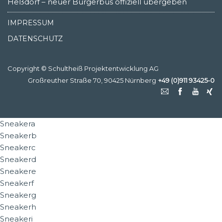
Heßdorf – neuer Bürgerbus offiziell übergeben
IMPRESSUM
DATENSCHUTZ
Copyright © Schultheiß Projektentwicklung AG
Großreuther Straße 70, 90425 Nürnberg
+49 (0)911 93425-0
Sneakera
Sneakerb
Sneakerc
Sneakerd
Sneakere
Sneakerf
Sneakerg
Sneakerh
Sneakeri