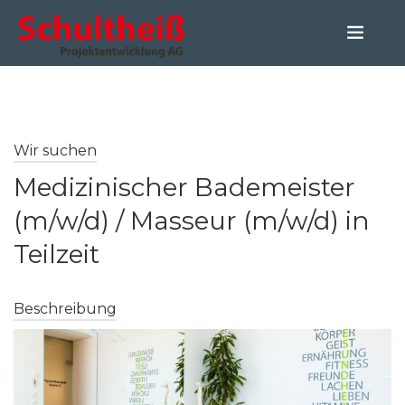
STARTSEITE
UNSER ANGEBOT
KAPITALANLEGER-SERVICE
Wir suchen
UNTERNEHMEN
Medizinischer Bademeister
ANLEIHE
(m/w/d) / Masseur (m/w/d) in
KARRIERE
Teilzeit
KONTAKT
Beschreibung