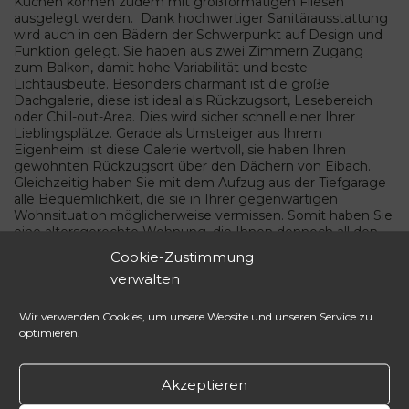
Küchen können zudem mit großformatigen Fliesen
ausgelegt werden. Dank hochwertiger Sanitärausstattung
wird auch in den Bädern der Schwerpunkt auf Design und
Funktion gelegt. Sie haben aus zwei Zimmern Zugang
zum Balkon, damit hohe Variabilität und beste
Lichtausbeute. Besonders charmant ist die große
Dachgalerie, diese ist ideal als Rückzugsort, Lesebereich
oder Chill-out-Area. Dies wird sicher schnell einer Ihrer
Lieblingsplätze. Gerade als Umsteiger aus Ihrem
Eigenheim ist diese Galerie wertvoll, sie haben Ihren
gewohnten Rückzugsort über den Dächern von Eibach.
Gleichzeitig haben Sie mit dem Aufzug aus der Tiefgarage
alle Bequemlichkeit, die sie in Ihrer gegenwärtigen
Wohnsituation möglicherweise vermissen. Somit haben Sie
eine altersgerechte Wohnung, die Ihnen dennoch all den
Luxus bietet, den Sie sich verdient haben.
Cookie-Zustimmung
verwalten
Wir verwenden Cookies, um unsere Website und unseren Service zu
optimieren.
DIE STADT – Die Umgebung
Akzeptieren
Die Umgebung