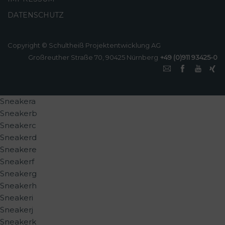
DATENSCHUTZ
Copyright © Schultheiß Projektentwicklung AG
Großreuther Straße 70, 90425 Nürnberg
+49 (0)911 93425-0
Sneakera
Sneakerb
Sneakerc
Sneakerd
Sneakere
Sneakerf
Sneakerg
Sneakerh
Sneakeri
Sneakerj
Sneakerk