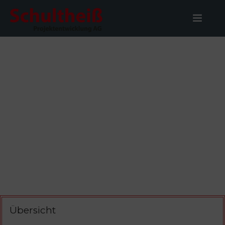
STARTSEITE
UNSER ANGEBOT
KAPITALANLEGER-SERVICE
UNTERNEHMEN
ANLEIHE
KARRIERE
KONTAKT
Übersicht