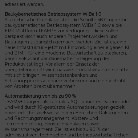
adressiert werden.
Baukybernetisches Betriebssystem WiBa 1.0
Als technische Grundlage stellt die Schultheiß Gruppe ihr
baukybernetisches Betriebssystem WiBa 1.0 sowie die
ERP-Plattform TEAM3+ zur Verfügung – diese sollen
perspektivisch auch anderen Projektentwicklern und
Bauträgern zugänglich gemacht werden. Ziel ist es, eine
neue Infrastruktur – jetzt mit Einbindung einer eigenen KI
und BIM – für eine moderne Bauwirtschaft zu etablieren,
deren Fokus auf der dauerhaften Steigerung der
Produktivität liegt. Vor allem der Einsatz der
übergreifenden KI wird massive Produktivitätsfortschritte
mit sich bringen, Wissensdatenbanken und
Schulungsprozesse enorm verbessern und eine Vielzahl
von Arbeiten direkt übernehmen.
Automatisierung von bis zu 90 %
TEAM3+ fungiert als zentrales, SQL-basiertes Datenmodell
und wird durch KI-gestützte Automatisierungen gezielt
erweitert – beispielsweise in den Bereichen Dokumenten-
und Rechnungsmanagement, Kosten- und
Termincontrolling, Baustellenanalysen sowie
Wissensmanagement. Ziel ist es bis zu 90 % der
administrativen, technischen und betriebswirtschaftlichen