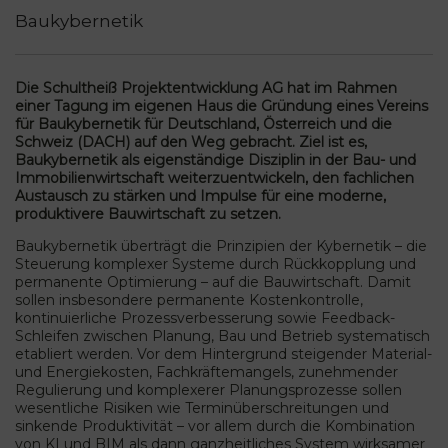
Baukybernetik
Die Schultheiß Projektentwicklung AG hat im Rahmen
einer Tagung im eigenen Haus die Gründung eines Vereins
für Baukybernetik für Deutschland, Österreich und die
Schweiz (DACH) auf den Weg gebracht. Ziel ist es,
Baukybernetik als eigenständige Disziplin in der Bau- und
Immobilienwirtschaft weiterzuentwickeln, den fachlichen
Austausch zu stärken und Impulse für eine moderne,
produktivere Bauwirtschaft zu setzen.
Baukybernetik überträgt die Prinzipien der Kybernetik – die
Steuerung komplexer Systeme durch Rückkopplung und
permanente Optimierung – auf die Bauwirtschaft. Damit
sollen insbesondere permanente Kostenkontrolle,
kontinuierliche Prozessverbesserung sowie Feedback-
Schleifen zwischen Planung, Bau und Betrieb systematisch
etabliert werden. Vor dem Hintergrund steigender Material-
und Energiekosten, Fachkräftemangels, zunehmender
Regulierung und komplexerer Planungsprozesse sollen
wesentliche Risiken wie Terminüberschreitungen und
sinkende Produktivität – vor allem durch die Kombination
von KI und BIM als dann ganzheitliches System wirksamer