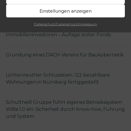
und Finanzierungsexperten Mathias Heinke in den
Aufsichtsrat
Einstellungen anzeigen
Datenschutz
Datenschutz
Impressum
Integrierte System-Leistungen für
Immobilieninvestoren – Auflage erster Fonds
Gründung eines DACH-Vereins für Baukybernetik
Lichtenreuther Schlussstein: 122 bezahlbare
Wohnungen in Nürnberg fertiggestellt
Schultheiß Gruppe führt eigenes Betriebssystem
WiBa 1.0 ein: Sicherheit durch Know-how, Führung
und System