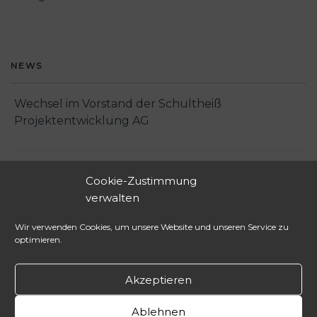
NEWS
Wechsel im Vorstand der Schultheiß
Projektentwicklung AG
2. Workshop zur Gründung eines DACH-Vereins
Cookie-Zustimmung
für Baukybernetik
verwalten
Wir verwenden Cookies, um unsere Website und unseren Service zu
Wir trauern um unsere geschätzte Kollegin
optimieren.
Michaela Spath
Akzeptieren
Schultheiß Projektentwicklung AG beruft Bank-
Ablehnen