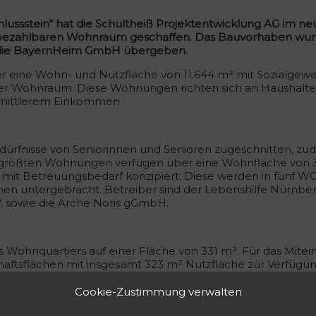
lussstein“ hat die Schultheiß Projektentwicklung AG im n
n bezahlbaren Wohnraum geschaffen. Das Bauvorhaben wu
an die BayernHeim GmbH übergeben.
ber eine Wohn- und Nutzfläche von 11.644 m² mit Sozialgew
ter Wohnraum. Diese Wohnungen richten sich an Haushalte
 mittlerem Einkommen.
edürfnisse von Seniorinnen und Senioren zugeschnitten, z
Die größten Wohnungen verfügen über eine Wohnfläche von 
t Betreuungsbedarf konzipiert. Diese werden in fünf WGs
nen untergebracht. Betreiber sind der Lebenshilfe Nürnberg
. sowie die Arche Noris gGmbH.
s Wohnquartiers auf einer Fläche von 331 m². Für das Mite
aftsflächen mit insgesamt 323 m² Nutzfläche zur Verfügun
chtenreuth
Cookie-Zustimmung verwalten
e BayernHeim GmbH war auch Nürnbergs Oberbürgermeist