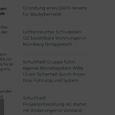
Gründung eines DACH-Vereins
euen
rde
für Baukybernetik
erbe
Lichtenreuther Schlussstein:
 der
122 bezahlbare Wohnungen in
Nürnberg fertiggestellt
udem
314 m²
Schultheiß Gruppe führt
 für je
eigenes Betriebssystem WiBa
 e.V.,
1.0 ein: Sicherheit durch Know-
how, Führung und System
inander
g.
Schultheiß
Projektentwicklung AG startet
mit Änderungen in Vorstand
er