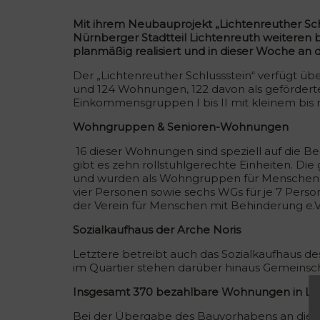
Mit ihrem Neubauprojekt „Lichtenreuther Sch
Nürnberger Stadtteil Lichtenreuth weitere
planmäßig realisiert und in dieser Woche 
Der „Lichtenreuther Schlussstein“ verfügt ü
und 124 Wohnungen, 122 davon als geförder
Einkommensgruppen I bis II mit kleinem bis
Wohngruppen & Senioren-Wohnungen
16 dieser Wohnungen sind speziell auf die B
gibt es zehn rollstuhlgerechte Einheiten. 
und wurden als Wohngruppen für Menschen mi
vier Personen sowie sechs WGs für je 7 Perso
der Verein für Menschen mit Behinderung e.V
Sozialkaufhaus der Arche Noris
Letztere betreibt auch das Sozialkaufhaus de
im Quartier stehen darüber hinaus Gemeinsch
Insgesamt 370 bezahlbare Wohnungen in Li
Bei der Übergabe des Bauvorhabens an di