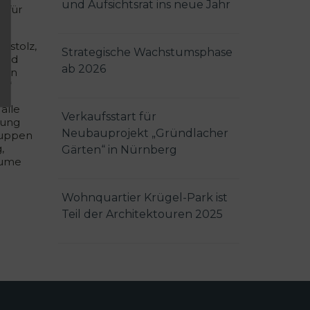
und Aufsichtsrat ins neue Jahr
 für
 stolz,
Strategische Wachstumsphase
 und
ab 2026
ffen
n.“
alle
Verkaufsstart für
Jung
Neubauprojekt „Gründlacher
ruppen
,
Gärten“ in Nürnberg
äume
Wohnquartier Krügel-Park ist
Teil der Architektouren 2025