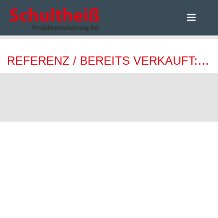
STARTSEITE
REFERENZ / BEREITS VERKAUFT: GREIFSWALDER STR. 26 – 90766 FÜRTH
UNSER ANGEBOT
KAPITALANLEGER-SERVICE
UNTERNEHMEN
ANLEIHE
KARRIERE
KONTAKT