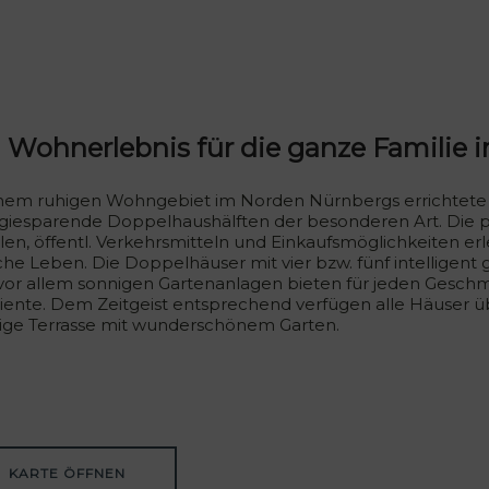
 Wohnerlebnis für die ganze Familie
inem ruhigen Wohngebiet im Norden Nürnbergs errichtete d
giesparende Doppelhaushälften der besonderen Art. Die per
len, öffentl. Verkehrsmitteln und Einkaufsmöglichkeiten er
iche Leben. Die Doppelhäuser mit vier bzw. fünf intelligen
vor allem sonnigen Gartenanlagen bieten für jeden Gesch
ente. Dem Zeitgeist entsprechend verfügen alle Häuser ü
ige Terrasse mit wunderschönem Garten.
KARTE ÖFFNEN