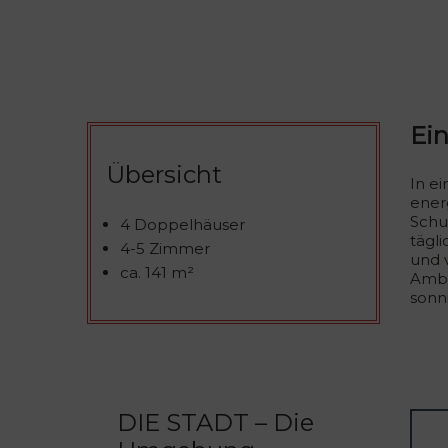
Ein
Übersicht
In e
ener
Schu
4 Doppelhäuser
tägl
4-5 Zimmer
und 
ca. 141 m²
Ambi
sonn
DIE STADT – Die