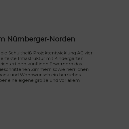
 im Nürnberger-Norden
ie Schultheiß Projektentwicklung AG vier
fekte Infrastruktur mit Kindergärten,
leichtert den künftigen Erwerbern das
t geschnittenen Zimmern sowie herrlichen
mack und Wohnwunsch ein herrliches
ber eine eigene große und vor allem