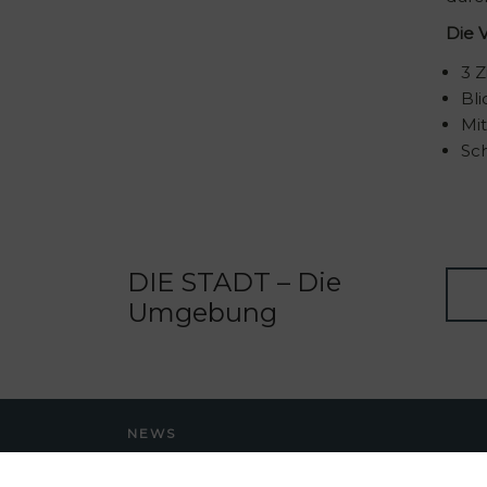
Die V
3 Z
Bl
Mit
Sch
DIE STADT – Die
Umgebung
NEWS