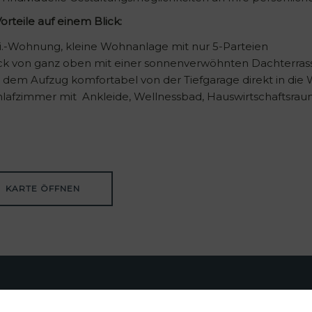
orteile auf einem Blick:
i.-Wohnung, kleine Wohnanlage mit nur 5-Parteien
ick von ganz oben mit einer sonnenverwöhnten Dachterras
 dem Aufzug komfortabel von der Tiefgarage direkt in di
lafzimmer mit Ankleide, Wellnessbad, Hauswirtschaftsrau
KARTE ÖFFNEN