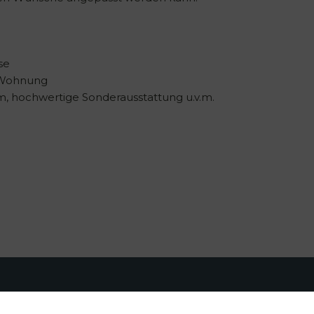
se
e Wohnung
m, hochwertige Sonderausstattung u.v.m.