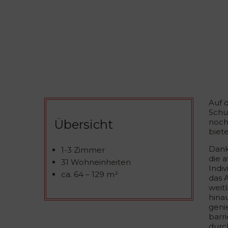
Auf 
Schu
Übersicht
noch
biete
Dank
1-3 Zimmer
die 
31 Wohneinheiten
Indi
ca. 64 – 129 m²
das 
weit
hina
geni
barr
durc