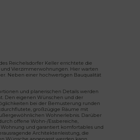
 Reichelsdorfer Keller errichtete die
ei- und Vierzimmerwohnungen. Hier warten
r. Neben einer hochwertigen Bauqualität
tionen und planerischen Details werden
nt. Den eigenen Wünschen und der
e Möglichkeiten bei der Bemusterung runden
htdurchflutete, großzügige Räume mit
 außergewöhnlichen Wohnerlebnis. Darüber
 durch offene Wohn-/Essbereiche,
hre Wohnung und garantiert komfortables und
ausragende Architektenleistung, die
chen Wünsche angepasst werden kann.