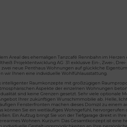
dem Areal des ehemaligen Tanzcafé Rennbahn im Herzen des
ltheiß Projektentwicklung AG 31 exklusive Ein-, Zwei-, Dr
 zwei neue Penthaus Wohnungen auf glückliche Eigentüme
n wir Ihnen eine individuelle Wohlfühlausstattung.
 intelligenter Raumkonzepte mit großzügigen Raumpropor
atmosphärischen Aspekte der einzelnen Wohnungen beto
vidualität sind keine Grenzen gesetzt. Sehr viele optional
Angebot Ihrer zukünftigen Wunschimmobilie ab. Helle, lic
läufigen Fensterfronten machen dieses Domizil zu einem
us können Sie ein weitläufiges Wohngefühl, hervorgerufen
eßen. Ein Aufzug bringt Sie von der Tiefgarage direkt in I
ierearmes Wohnen. Kurzum: Das Gesamtkonzept ist eine her
h individuelle Gestaltungsmöglichkeiten an Ihre persönli